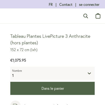
FR
Contact
se connecter
Tableau Plantes LivePicture 3 Anthracite
(hors plantes)
152 x 72 cm (lxh)
€1,075.95
Nombre
1
Dans le panier