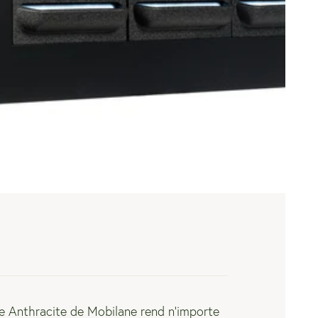
re Anthracite de
Mobilane
rend n'importe